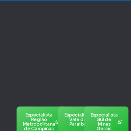
Especialista
Especialista
Especialista
Região
Vale do
Sul de
Metropolitana
Paraíba
Minas
de Campinas
Gerais