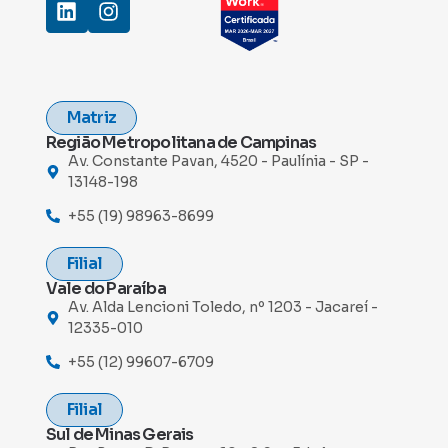
Matriz
Região Metropolitana de Campinas
Av. Constante Pavan, 4520 - Paulínia - SP -
13148-198
+55 (19) 98963-8699
Filial
Vale do Paraíba
Av. Alda Lencioni Toledo, nº 1203 - Jacareí -
12335-010
+55 (12) 99607-6709
Filial
Sul de Minas Gerais