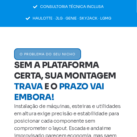
CONSULTORIA TÉCNICA INCLUSA
HAULOTTE · JLG · GENIE · SKYJACK · LGMG
O PROBLEMA DO SEU NICHO
SEM A PLATAFORMA
CERTA, SUA MONTAGEM
TRAVA
E O
PRAZO VAI
EMBORA!
Instalação de máquinas, esteiras e utilidades
em altura exige precisão e estabilidade para
posicionar cada componente sem
comprometer o layout. Escada e andaime
improvisado parecem economia, mas saem