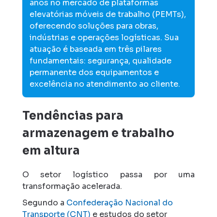
anos no mercado de plataformas
elevatórias móveis de trabalho (PEMTs),
oferecendo soluções para obras,
indústrias e operações logísticas. Sua
atuação é baseada em três pilares
fundamentais: segurança, qualidade
permanente dos equipamentos e
excelência no atendimento ao cliente.
Tendências para
armazenagem e trabalho
em altura
O setor logístico passa por uma
transformação acelerada.
Segundo a
Confederação Nacional do
Transporte (CNT)
e estudos do setor