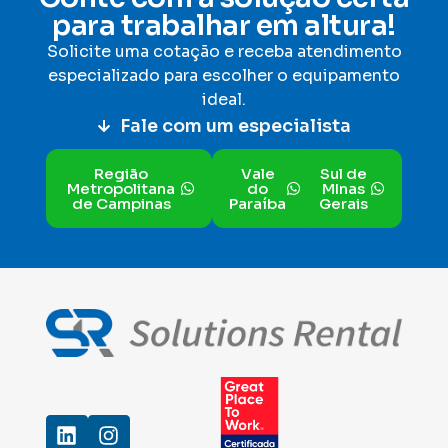
para trabalhar em altura!
Solicite uma cotação e receba atendimento
especializado para escolher o equipamento
ideal
.
Fale com um especialista
Região
Vale
Sul de
Metropolitana
do
MInas
de Campinas
Paraíba
Gerais