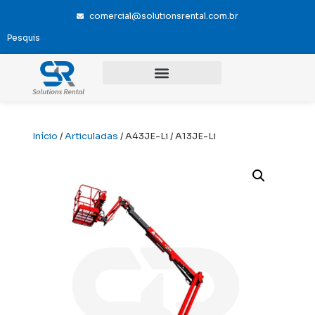
comercial@solutionsrental.com.br
Início
/
Articuladas
/ A43JE-Li / A13JE-Li