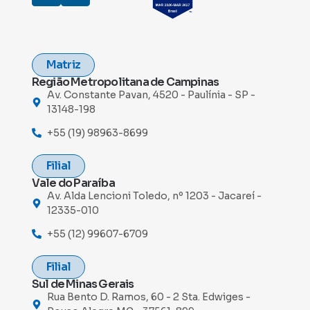
Matriz
Região Metropolitana de Campinas
Av. Constante Pavan, 4520 - Paulínia - SP -
13148-198
+55 (19) 98963-8699
Filial
Vale do Paraíba
Av. Alda Lencioni Toledo, nº 1203 - Jacareí -
12335-010
+55 (12) 99607-6709
Filial
Sul de Minas Gerais
Rua Bento D. Ramos, 60 - 2 Sta. Edwiges -