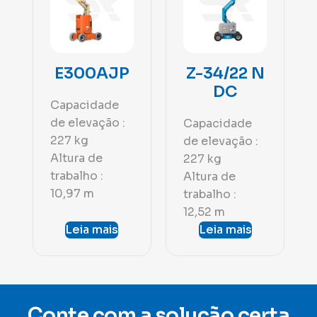
E300AJP
Z-34/22 N
DC
Capacidade
de elevação :
Capacidade
227 kg
de elevação :
Altura de
227 kg
trabalho :
Altura de
10,97 m
trabalho :
12,52 m
Leia mais
Leia mais
Conte com a solução certa