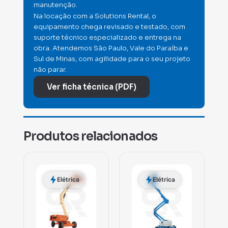
manutenção.
Na locação com a Solutions Rental, o
equipamento chega revisado e testado, com
suporte técnico especializado e entrega na
obra. Atendemos São Paulo, Vale do Paraíba e
Sul de Minas, com agilidade para o seu projeto
não parar.
Ver ficha técnica (PDF)
Produtos relacionados
Elétrica
Elétrica