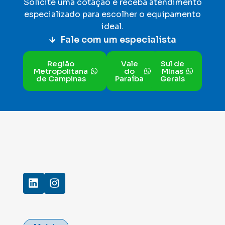
Solicite uma cotação e receba atendimento
especializado para escolher o equipamento
ideal
.
Fale com um especialista
Região
Vale
Sul de
Metropolitana
do
MInas
de Campinas
Paraíba
Gerais