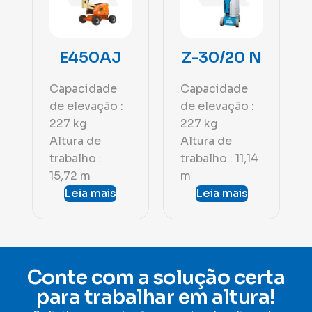
E450AJ
Z-30/20 N
Capacidade
Capacidade
de elevação :
de elevação :
227 kg
227 kg
Altura de
Altura de
trabalho :
trabalho : 11,14
15,72 m
m
Leia mais
Leia mais
Conte com a solução certa
para trabalhar em altura!