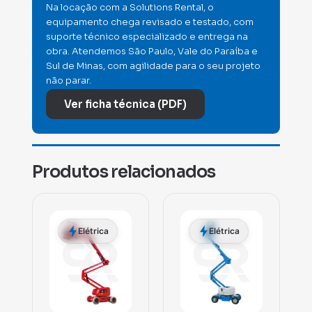
Na locação com a Solutions Rental, o
equipamento chega revisado e testado, com
suporte técnico especializado e entrega na
obra. Atendemos São Paulo, Vale do Paraíba e
Sul de Minas, com agilidade para o seu projeto
não parar.
Ver ficha técnica (PDF)
Produtos relacionados
Elétrica
Elétrica