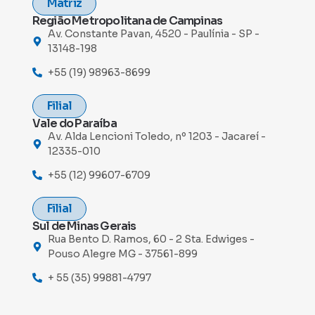
Matriz
Região Metropolitana de Campinas
Av. Constante Pavan, 4520 - Paulínia - SP -
13148-198
+55 (19) 98963-8699
Filial
Vale do Paraíba
Av. Alda Lencioni Toledo, nº 1203 - Jacareí -
12335-010
+55 (12) 99607-6709
Filial
Sul de Minas Gerais
Rua Bento D. Ramos, 60 - 2 Sta. Edwiges -
Pouso Alegre MG - 37561-899
+ 55 (35) 99881-4797