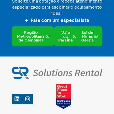
Solicite uma cotação e receba atendimento
especializado para escolher o equipamento
ideal
.
Fale com um especialista
Região
Vale
Sul de
Metropolitana
do
MInas
de Campinas
Paraíba
Gerais