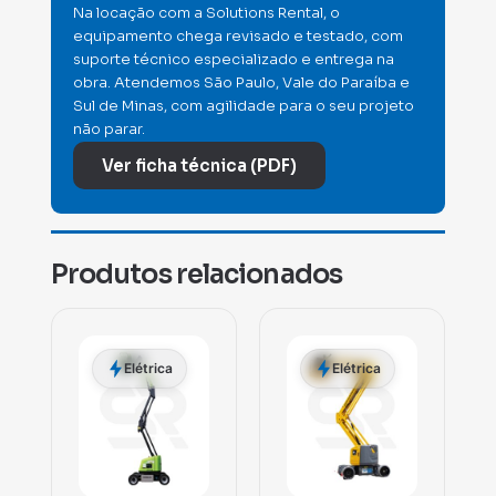
Na locação com a Solutions Rental, o
equipamento chega revisado e testado, com
suporte técnico especializado e entrega na
obra. Atendemos São Paulo, Vale do Paraíba e
Sul de Minas, com agilidade para o seu projeto
não parar.
Ver ficha técnica (PDF)
Produtos relacionados
Elétrica
Elétrica