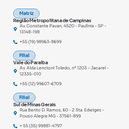
Matriz
Região Metropolitana de Campinas
Av. Constante Pavan, 4520 - Paulínia - SP -
13148-198
+55 (19) 98963-8699
Filial
Vale do Paraíba
Av. Alda Lencioni Toledo, nº 1203 - Jacareí -
12335-010
+55 (12) 99607-6709
Filial
Sul de Minas Gerais
Rua Bento D. Ramos, 60 - 2 Sta. Edwiges -
Pouso Alegre MG - 37561-899
+ 55 (35) 99881-4797