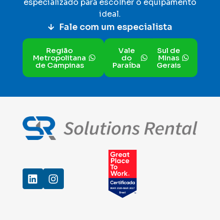
especializado para escolher o equipamento
ideal
.
Fale com um especialista
Região
Vale
Sul de
Metropolitana
do
MInas
de Campinas
Paraíba
Gerais