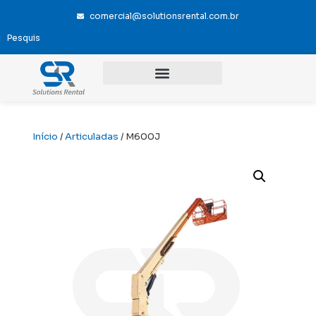
comercial@solutionsrental.com.br
Início
/
Articuladas
/ M600J