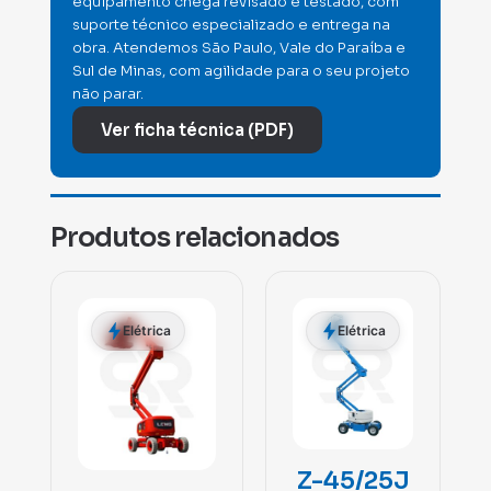
equipamento chega revisado e testado, com
suporte técnico especializado e entrega na
obra. Atendemos São Paulo, Vale do Paraíba e
Sul de Minas, com agilidade para o seu projeto
não parar.
Ver ficha técnica (PDF)
Produtos relacionados
Elétrica
Elétrica
Z-45/25J