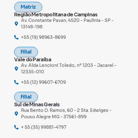
Matriz
Região Metropolitana de Campinas
Av. Constante Pavan, 4520 - Paulínia - SP -
13148-198
+55 (19) 98963-8699
Filial
Vale do Paraíba
Av. Alda Lencioni Toledo, nº 1203 - Jacareí -
12335-010
+55 (12) 99607-6709
Filial
Sul de Minas Gerais
Rua Bento D. Ramos, 60 - 2 Sta. Edwiges -
Pouso Alegre MG - 37561-899
+ 55 (35) 99881-4797