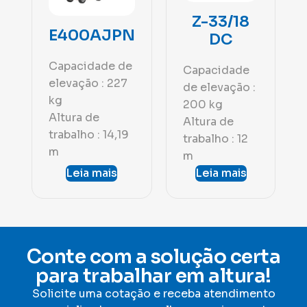
Z-33/18
E400AJPN
DC
Capacidade de
Capacidade
elevação : 227
de elevação :
kg
200 kg
Altura de
Altura de
trabalho : 14,19
trabalho : 12
m
m
Leia mais
Leia mais
Conte com a solução certa
para trabalhar em altura!
Solicite uma cotação e receba atendimento