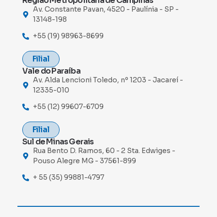
Região Metropolitana de Campinas
Av. Constante Pavan, 4520 - Paulínia - SP -
13148-198
+55 (19) 98963-8699
Filial
Vale do Paraíba
Av. Alda Lencioni Toledo, nº 1203 - Jacareí -
12335-010
+55 (12) 99607-6709
Filial
Sul de Minas Gerais
Rua Bento D. Ramos, 60 - 2 Sta. Edwiges -
Pouso Alegre MG - 37561-899
+ 55 (35) 99881-4797