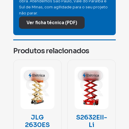
obra. Atendemos São Paulo, Vale do Paraíba e
Sul de Minas, com agilidade para o seu projeto
não parar.
Ver ficha técnica (PDF)
Produtos relacionados
Elétrica
Elétrica
JLG
S2632EII-
2630ES
Li