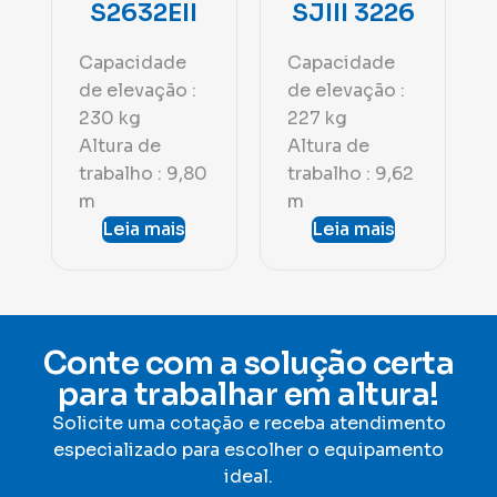
S2632EII
SJIII 3226
Capacidade
Capacidade
de elevação :
de elevação :
230 kg
227 kg
Altura de
Altura de
trabalho : 9,80
trabalho : 9,62
m
m
Leia mais
Leia mais
Conte com a solução certa
para trabalhar em altura!
Solicite uma cotação e receba atendimento
especializado para escolher o equipamento
ideal
.