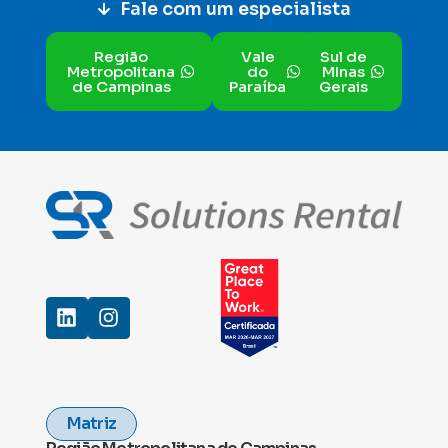
Fale com um especialista
Região
Vale
Sul de
Metropolitana
do
MInas
de Campinas
Paraíba
Gerais
Matriz