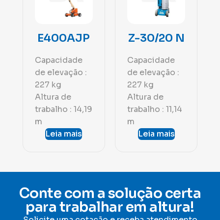
E400AJP
Z-30/20 N
Capacidade
Capacidade
de elevação :
de elevação :
227 kg
227 kg
Altura de
Altura de
trabalho : 14,19
trabalho : 11,14
m
m
Leia mais
Leia mais
Conte com a solução certa
para trabalhar em altura!
Solicite uma cotação e receba atendimento