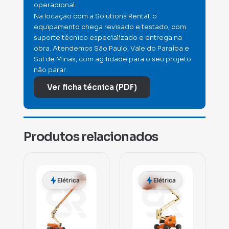
operacional.
Na locação com a Solutions Rental, o
equipamento chega revisado e testado, com
suporte técnico especializado e entrega na
obra. Atendemos São Paulo, Vale do Paraíba e
Sul de Minas, com agilidade para o seu projeto
não parar.
Ver ficha técnica (PDF)
Produtos relacionados
Elétrica
Elétrica