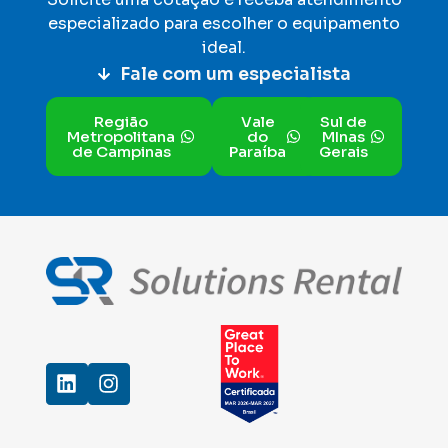
especializado para escolher o equipamento
ideal
.
Fale com um especialista
Região
Vale
Sul de
Metropolitana
do
MInas
de Campinas
Paraíba
Gerais