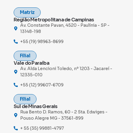
Matriz
Região Metropolitana de Campinas
Av. Constante Pavan, 4520 - Paulínia - SP -
13148-198
+55 (19) 98963-8699
Filial
Vale do Paraíba
Av. Alda Lencioni Toledo, nº 1203 - Jacareí -
12335-010
+55 (12) 99607-6709
Filial
Sul de Minas Gerais
Rua Bento D. Ramos, 60 - 2 Sta. Edwiges -
Pouso Alegre MG - 37561-899
+ 55 (35) 99881-4797