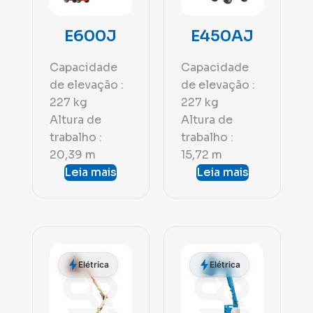
E600J
E450AJ
Capacidade
Capacidade
de elevação :
de elevação :
227 kg
227 kg
Altura de
Altura de
trabalho :
trabalho :
20,39 m
15,72 m
Leia mais
Leia mais
Elétrica
Elétrica