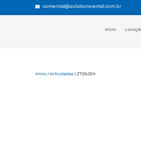
comercial@solutionsrental.com.br
Início
Locaçã
Início
/
Articuladas
/ ZT26JEH