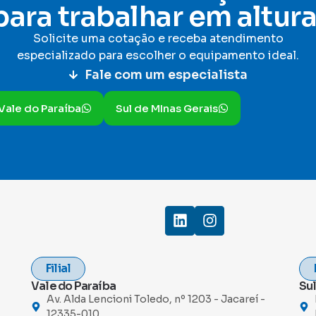
para trabalhar em altura
Solicite uma cotação e receba atendimento
especializado para escolher o equipamento ideal
.
Fale com um especialista
Vale do Paraíba
Sul de MInas Gerais
Filial
Vale do Paraíba
Sul
Av. Alda Lencioni Toledo, nº 1203 - Jacareí -
12335-010