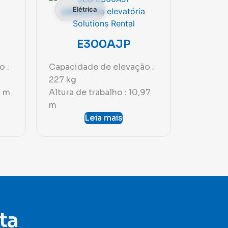
Elétrica
E300AJP
o :
Capacidade de elevação :
227 kg
4 m
Altura de trabalho : 10,97
m
Leia mais
ta