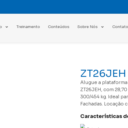
o
Treinamento
Conteúdos
Sobre Nós
Contat
ZT26JEH
Alugue a plataforma
ZT26JEH, com 28,70 
300/454 kg. Ideal p
Fachadas. Locação c
Características 