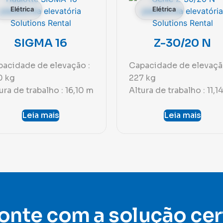
Elétrica
Elétrica
SIGMA 16
Z-30/20 N
acidade de elevação :
Capacidade de elevaçã
0 kg
227 kg
ura de trabalho : 16,10 m
Altura de trabalho : 11,1
Leia mais
Leia mais
onte com a solução cer