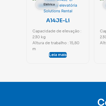
Elétrica
A14JE-Li
Capacidade de elevação :
Cap
230 kg
23
Altura de trabalho : 15,80
Alt
m
Leia mais
C