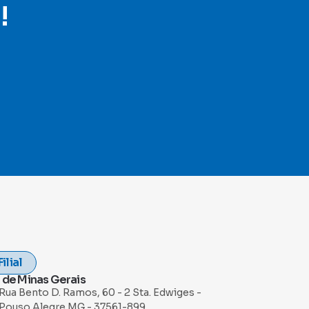
!
Filial
 de Minas Gerais
Rua Bento D. Ramos, 60 - 2 Sta. Edwiges -
Pouso Alegre MG - 37561-899