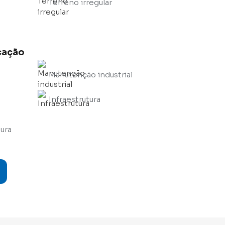
Terreno irregular
cação
Manutenção industrial
Infraestrutura
ura