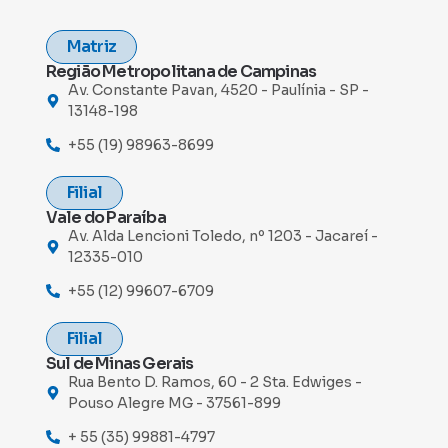
Matriz
Região Metropolitana de Campinas
Av. Constante Pavan, 4520 - Paulínia - SP -
13148-198
+55 (19) 98963-8699
Filial
Vale do Paraíba
Av. Alda Lencioni Toledo, nº 1203 - Jacareí -
12335-010
+55 (12) 99607-6709
Filial
Sul de Minas Gerais
Rua Bento D. Ramos, 60 - 2 Sta. Edwiges -
Pouso Alegre MG - 37561-899
+ 55 (35) 99881-4797