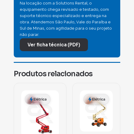
Na locação com a Solutions Rental, o
equipamento chega revisado e testado, com
suporte técnico especializado e entrega na
obra. Atendemos São Paulo, Vale do Paraíba e
Sul de Minas, com agilidade para o seu projeto
não parar.
Ver ficha técnica (PDF)
Produtos relacionados
Elétrica
Elétrica