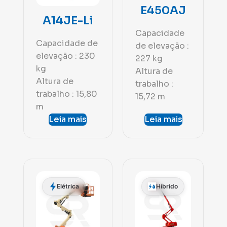
E450AJ
A14JE-Li
Capacidade
Capacidade de
de elevação :
elevação : 230
227 kg
kg
Altura de
Altura de
trabalho :
trabalho : 15,80
15,72 m
m
Leia mais
Leia mais
Elétrica
Híbrido