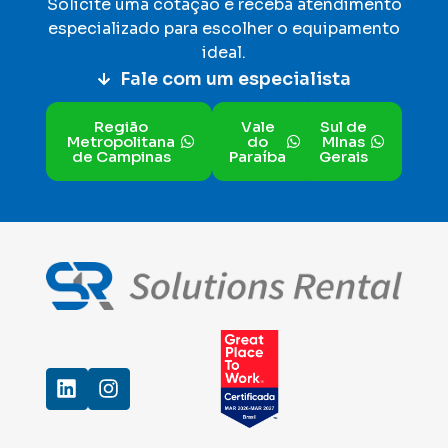
Solicite uma cotação e receba atendimento
especializado para escolher o equipamento
ideal
.
Fale com um especialista
Região
Vale
Sul de
Metropolitana
do
MInas
de Campinas
Paraíba
Gerais