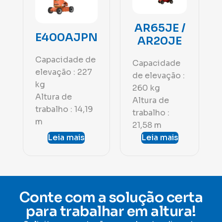
AR65JE /
E400AJPN
AR20JE
Capacidade de
Capacidade
elevação : 227
de elevação :
kg
260 kg
Altura de
Altura de
trabalho : 14,19
trabalho :
m
21,58 m
Leia mais
Leia mais
Conte com a solução certa
para trabalhar em altura!