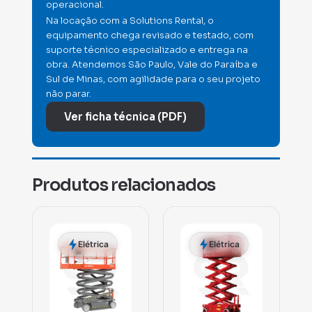
operacional.
Na locação com a Solutions Rental, o
equipamento chega revisado e testado, com
suporte técnico especializado e entrega na
obra. Atendemos São Paulo, Vale do Paraíba e
Sul de Minas, com agilidade para o seu projeto
não parar.
Ver ficha técnica (PDF)
Produtos relacionados
Elétrica
Elétrica