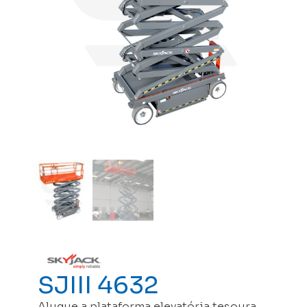
SJIII 4632
Alugue a plataforma elevatória tesoura