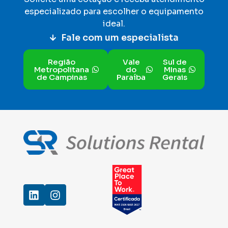
especializado para escolher o equipamento
ideal
.
Fale com um especialista
Região
Vale
Sul de
Metropolitana
do
MInas
de Campinas
Paraíba
Gerais