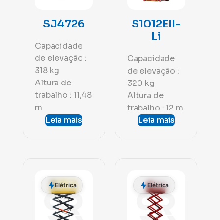
SJ4726
S1012EII-
Li
Capacidade
de elevação :
Capacidade
318 kg
de elevação :
Altura de
320 kg
trabalho : 11,48
Altura de
m
trabalho : 12 m
Leia mais
Leia mais
Elétrica
Elétrica