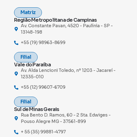
Matriz
Região Metropolitana de Campinas
Av. Constante Pavan, 4520 - Paulínia - SP -
13148-198
+55 (19) 98963-8699
Filial
Vale do Paraíba
Av. Alda Lencioni Toledo, nº 1203 - Jacareí -
12335-010
+55 (12) 99607-6709
Filial
Sul de Minas Gerais
Rua Bento D. Ramos, 60 - 2 Sta. Edwiges -
Pouso Alegre MG - 37561-899
+ 55 (35) 99881-4797