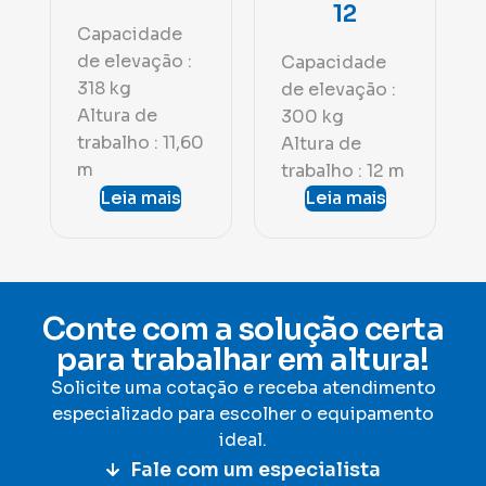
12
Capacidade
de elevação :
Capacidade
318 kg
de elevação :
Altura de
300 kg
trabalho : 11,60
Altura de
m
trabalho : 12 m
Leia mais
Leia mais
Conte com a solução certa
para trabalhar em altura!
Solicite uma cotação e receba atendimento
especializado para escolher o equipamento
ideal
.
Fale com um especialista