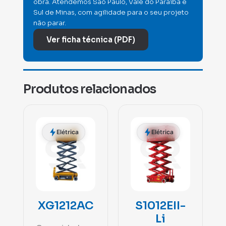
obra. Atendemos São Paulo, Vale do Paraíba e
Sul de Minas, com agilidade para o seu projeto
não parar.
Ver ficha técnica (PDF)
Produtos relacionados
Elétrica
Elétrica
XG1212AC
S1012EII-
Li