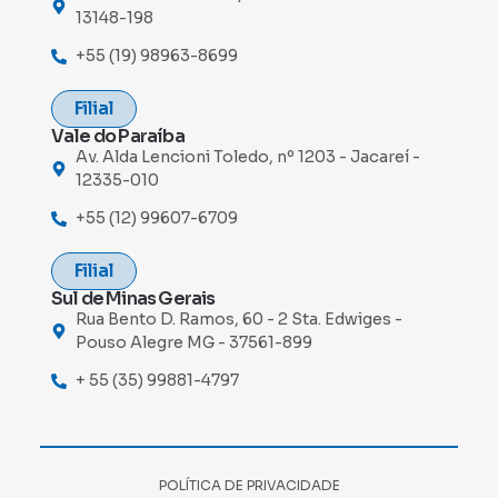
13148-198
+55 (19) 98963-8699
Filial
Vale do Paraíba
Av. Alda Lencioni Toledo, nº 1203 - Jacareí -
12335-010
+55 (12) 99607-6709
Filial
Sul de Minas Gerais
Rua Bento D. Ramos, 60 - 2 Sta. Edwiges -
Pouso Alegre MG - 37561-899
+ 55 (35) 99881-4797
POLÍTICA DE PRIVACIDADE