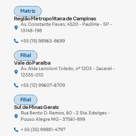
Matriz
Região Metropolitana de Campinas
Av. Constante Pavan, 4520 - Paulínia - SP -
13148-198
+55 (19) 98963-8699
Filial
Vale do Paraíba
Av. Alda Lencioni Toledo, nº 1203 - Jacareí -
12335-010
+55 (12) 99607-6709
Filial
Sul de Minas Gerais
Rua Bento D. Ramos, 60 - 2 Sta. Edwiges -
Pouso Alegre MG - 37561-899
+ 55 (35) 99881-4797