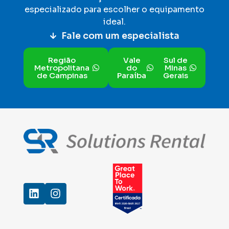
especializado para escolher o equipamento
ideal
.
Fale com um especialista
Região
Vale
Sul de
Metropolitana
do
MInas
de Campinas
Paraíba
Gerais