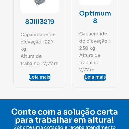
Optimum
8
SJIII3219
Capacidade
Capacidade de
de elevação :
elevação : 227
230 kg
kg
Altura de
Altura de
trabalho :
trabalho : 7,77 m
7,77 m
Leia mais
Leia mais
Conte com a solução certa
para trabalhar em altura!
Solicite uma cotação e receba atendimento