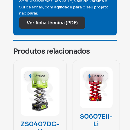
obra. Atendemos São Paulo, Vale do Paraíba e
Sul de Minas, com agilidade para o seu projeto
não parar.
Ver ficha técnica (PDF)
Produtos relacionados
Elétrica
Elétrica
S0607EII-
Li
ZS0407DC-