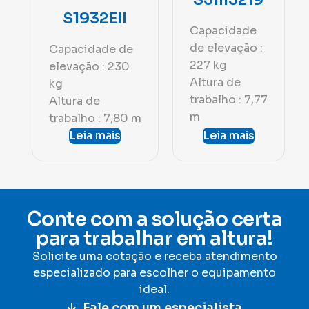
S1932EII
Capacidade
de elevação :
Capacidade de
227 kg
elevação : 230
Altura de
kg
trabalho : 7,77
Altura de
m
trabalho : 7,80 m
Leia mais
Leia mais
Conte com a solução certa
para trabalhar em altura!
Solicite uma cotação e receba atendimento
especializado para escolher o equipamento
ideal
.
Fale com um especialista