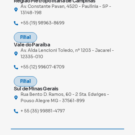
Região Metropolitana de Campinas
Av. Constante Pavan, 4520 - Paulínia - SP -
13148-198
+55 (19) 98963-8699
Filial
Vale do Paraíba
Av. Alda Lencioni Toledo, nº 1203 - Jacareí -
12335-010
+55 (12) 99607-6709
Filial
Sul de Minas Gerais
Rua Bento D. Ramos, 60 - 2 Sta. Edwiges -
Pouso Alegre MG - 37561-899
+ 55 (35) 99881-4797