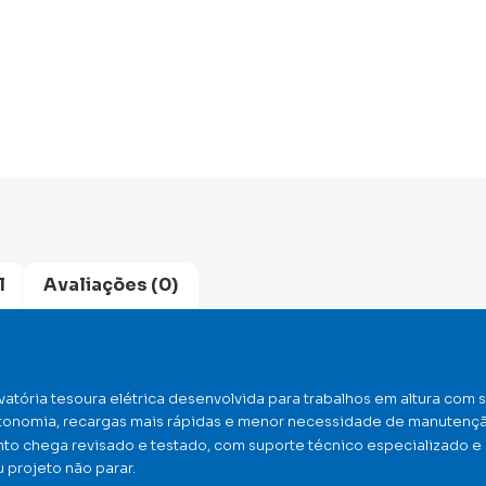
l
Avaliações (0)
ória tesoura elétrica desenvolvida para trabalhos em altura com s
autonomia, recargas mais rápidas e menor necessidade de manutenç
nto chega revisado e testado, com suporte técnico especializado e
 projeto não parar.