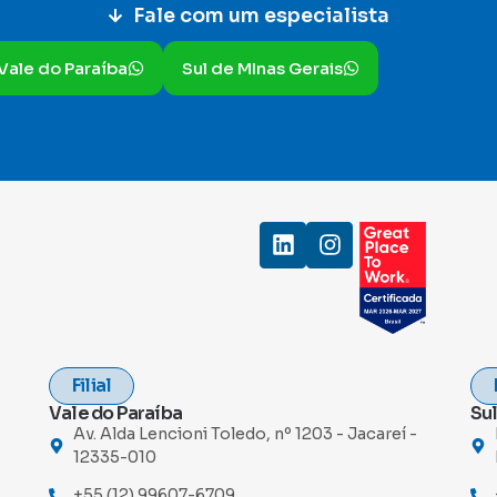
Fale com um especialista
Vale do Paraíba
Sul de MInas Gerais
Filial
Vale do Paraíba
Sul
Av. Alda Lencioni Toledo, nº 1203 - Jacareí -
12335-010
+55 (12) 99607-6709