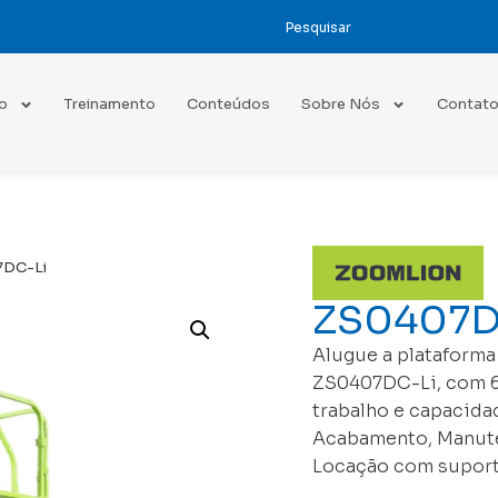
o
Treinamento
Conteúdos
Sobre Nós
Contat
7DC-Li
ZS0407D
Alugue a plataforma
ZS0407DC-Li, com 6,5
trabalho e capacidad
Acabamento, Manuten
Locação com suporte