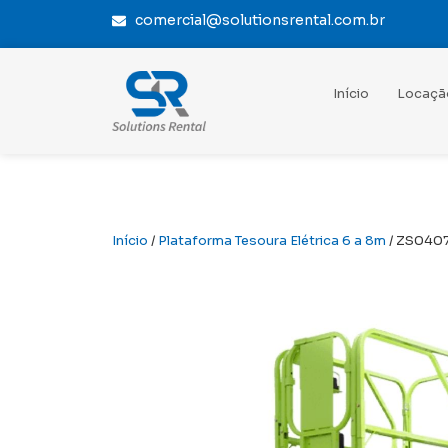
comercial@solutionsrental.com.br
Início
Locaçã
Início
/
Plataforma Tesoura Elétrica 6 a 8m
/ ZS040