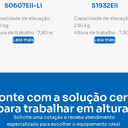
S0607EII-Li
S1932EII
acidade de elevação :
Capacidade de elevaçã
0 kg
230 kg
ura de trabalho : 7,80 m
Altura de trabalho : 7,8
Leia mais
Leia mais
onte com a solução cer
para trabalhar em altura
Solicite uma cotação e receba atendimento
especializado para escolher o equipamento ideal
.