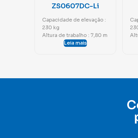
ZS0607DC-Li
Capacidade de elevação :
Cap
230 kg
23
Altura de trabalho : 7,80 m
Alt
Leia mais
C