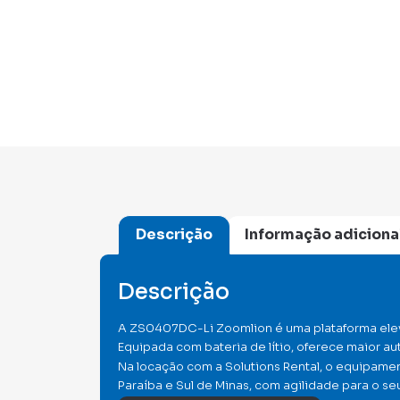
Descrição
Informação adiciona
Descrição
A ZS0407DC-Li Zoomlion é uma plataforma elevat
Equipada com bateria de lítio, oferece maior 
Na locação com a Solutions Rental, o equipame
Paraíba e Sul de Minas, com agilidade para o seu