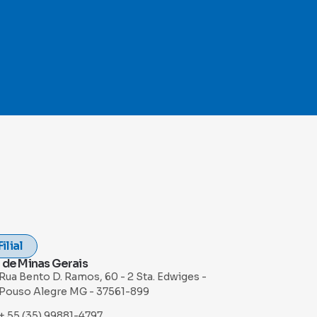
Filial
 de Minas Gerais
Rua Bento D. Ramos, 60 - 2 Sta. Edwiges -
Pouso Alegre MG - 37561-899
+ 55 (35) 99881-4797