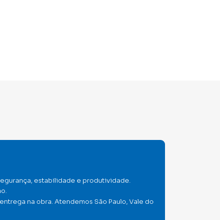
egurança, estabilidade e produtividade.
ão.
 entrega na obra. Atendemos São Paulo, Vale do