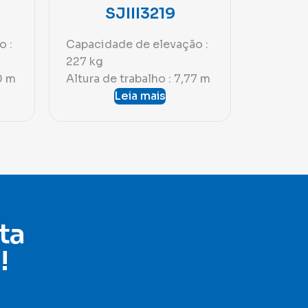
SJIII3219
o :
Capacidade de elevação :
227 kg
0 m
Altura de trabalho : 7,77 m
Leia mais
ta
!