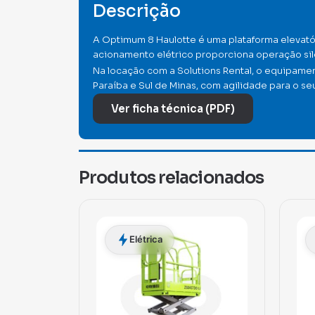
Descrição
A Optimum 8 Haulotte é uma plataforma elevatór
acionamento elétrico proporciona operação sile
Na locação com a Solutions Rental, o equipame
Paraíba e Sul de Minas, com agilidade para o seu
Ver ficha técnica (PDF)
Produtos relacionados
Elétrica