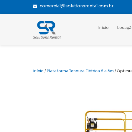
comercial@solutionsrental.com.br
Início
Locaçã
Início
/
Plataforma Tesoura Elétrica 6 a 8m
/ Optimu