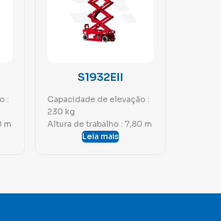
S1932EII
o :
Capacidade de elevação :
230 kg
0 m
Altura de trabalho : 7,80 m
Leia mais