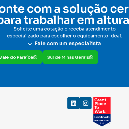
onte com a solução cer
para trabalhar em altura
Solicite uma cotação e receba atendimento
especializado para escolher o equipamento ideal
.
Fale com um especialista
Vale do Paraíba
Sul de MInas Gerais