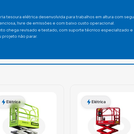
ia tesoura elétrica desenvolvida para trabalhos em altura com segu
nciosa, livre de emissões e com baixo custo operacional.
nto chega revisado e testado, com suporte técnico especializado e
 projeto não parar.
Elétrica
Elétrica