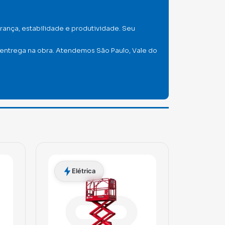
rança, estabilidade e produtividade. Seu
 entrega na obra. Atendemos São Paulo, Vale do
Elétrica