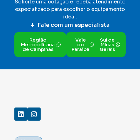
Solicite uma cotação e receba atendimento
especializado para escolher o equipamento
ideal
.
Fale com um especialista
Região
Vale
Sul de
Metropolitana
do
MInas
de Campinas
Paraíba
Gerais