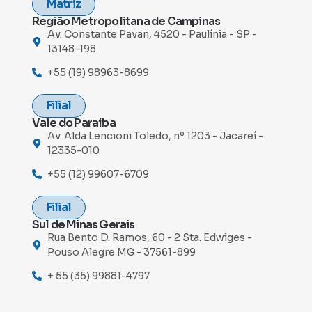
Matriz
Região Metropolitana de Campinas
Av. Constante Pavan, 4520 - Paulínia - SP -
13148-198
+55 (19) 98963-8699
Filial
Vale do Paraíba
Av. Alda Lencioni Toledo, nº 1203 - Jacareí -
12335-010
+55 (12) 99607-6709
Filial
Sul de Minas Gerais
Rua Bento D. Ramos, 60 - 2 Sta. Edwiges -
Pouso Alegre MG - 37561-899
+ 55 (35) 99881-4797