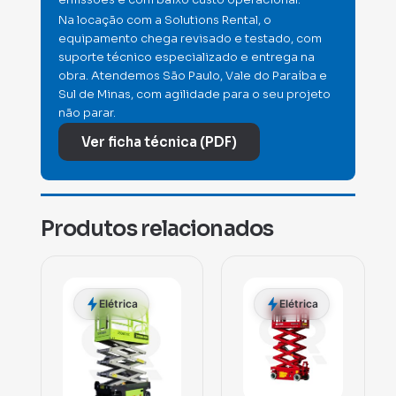
Na locação com a Solutions Rental, o
equipamento chega revisado e testado, com
suporte técnico especializado e entrega na
obra. Atendemos São Paulo, Vale do Paraíba e
Sul de Minas, com agilidade para o seu projeto
não parar.
Ver ficha técnica (PDF)
Produtos relacionados
Elétrica
Elétrica